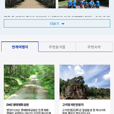
열흘 간 고지의 주인이 24차례나 바뀌었을 만큼 격렬했던 전투는 우리 군 약
3,500명, 중국군 약 1만 명의 사상자를 발생시켰으며 이 기간에 쏟아진
더보기
포탄만 28만 발정도가 된다고 합니다. 그 당시 극심한 포격으로 고지 높이가
1미터는 낮아졌고 산등성이의 나무가 모두 쓰러져 허옇게 벗겨진 모습이
하늘에서 내려다보면 마치 백마가 누워 있는 것처럼 보였다고 하여
백마고지라 부르게 되었습니다. 격렬한 전투는 대한민국 육군 9사단의
연계여행지
주변음식점
주변숙박
승리로 끝이 났고, 백마고지를 지켜낼 수 있었습니다. 그리고 이후 육군
제9사단은 백마부대라는 별칭을 얻게 되었습니다. 백마고지 언덕 위에는
전투에서 산화한 영령을 기리는 위령비, 전투 당시의 기록과 물품․ 김종오
장군의 유품을 전시한 기념관, 통일의 염원과 전승을 기념하는 전적비가
있습니다.
DMZ생태평화공원
고석정국민관광지
생창리 DMZ 생태평화공원은 전쟁·평화·
고석정(孤石亭)은 철원팔경 중 하나이며
생태가 공존하는 DMZ의 상징적 메시지를
철원 제일의 명승지입니다.