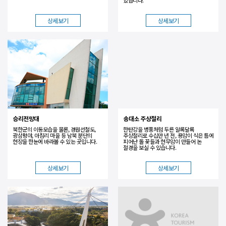
상세보기
상세보기
승리전망대
송대소 주상절리
북한군의 이동모습을 물론, 경원선철도,
한탄강을 병풍처럼 두른 알록달록
광삼평야, 아침리 마을 등 남북 분단의
주상절리로 수십만 년 전, 용암이 식은 틈에
현장을 한눈에 바라볼 수 있는 곳입니다.
피어난 돌 꽃들과 현무암이 만들어 논
절경을 보실 수 있습니다.
상세보기
상세보기