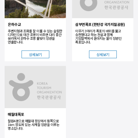
은하수교
삼부연폭포 (한탄강 국가지질공원)
주변지형과 조화를 잘 이룰 수 있는 슬림한
이무기 3마리가 폭포의 바위를 뚫고
디자인으로 야간 조명이 비추면 다리 중간
승천했다고 하는 전설과 함께
유리에서 은하수 조명 불빛이 장관을
기암절벽에서 쏟아지는 물이 장관인
연출합니다.
폭포입니다.
상세보기
상세보기
매월대폭포
철원4경으로 매월대 정상에서 동쪽으로
1km 정도에 있는 사계절 장관을 이루는
명소입니다.