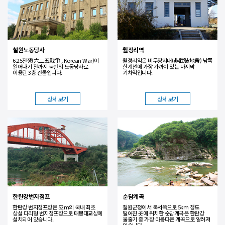
철원노동당사
월정리역
6.25전쟁(六二五戰爭 , Korean War)이
월정리역은 비무장지대(非武裝地帶) 남쪽
일어나기 전까지 북한의 노동당사로
한계선에 가장 가까이 있는 마지막
이용된 3층 건물입니다.
기차역입니다.
상세보기
상세보기
한탄강번지점프
순담계곡
한탄강 번지점프장은 52m의 국내 최초
철원군청에서 북서쪽으로 5km 정도
상설 다리형 번지점프장으로 태봉대교상에
떨어진 곳에 위치한 순담계곡은 한탄강
설치되어 있습니다.
물줄기 중 가장 아름다운 계곡으로 알려져
있습니다.