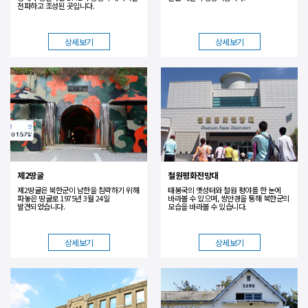
전파하고 조성된 곳입니다.
상세보기
상세보기
제2땅굴
철원평화전망대
제2땅굴은 북한군이 남한을 침략하기 위해
태봉국의 옛성터와 철원 평야를 한 눈에
파놓은 땅굴로 1975년 3월 24일
바라볼 수 있으며, 쌍안경을 통해 북한군의
발견되었습니다.
모습을 바라볼 수 있습니다.
상세보기
상세보기