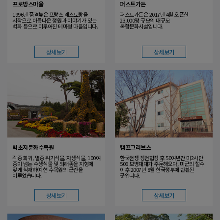
프로방스마을
퍼스트가든
1996년 품격높은 프랑스 레스토랑을
퍼스트가든은 2017년 4월 오픈한
시작으로 아름다운 정원과 이야기가 있는
23,000평 규모의 대규모
벽화 등으로 이루어진 테마형 마을입니다.
복합문화시설입니다.
상세보기
상세보기
벽초지문화수목원
캠프그리브스
각종 희귀, 멸종 위기식물, 자생식물, 100여
한국전쟁 정전협정 후 50여년간 미2사단
종이 넘는 수생식물 및 외래종을 지형에
506 보병대대가 주둔해오다, 미군의 철수
맞게 식재하여 현 수목원의 근간을
이후 2007년 8월 한국정부에 반환된
이루었습니다.
곳입니다.
상세보기
상세보기