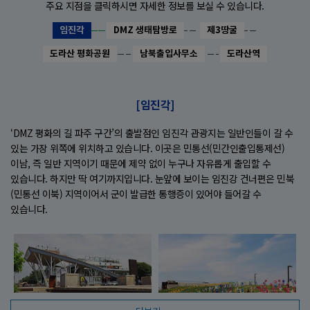
주요 지점을 클릭하시면 자세한 정보를 보실 수 있습니다.
임진각
DMZ 생태탐방로
제3땅굴
도라산 평화공원
남북출입사무소
도라산역
[임진각]
‘DMZ 평화의 길 파주 구간’의 출발점인 임진각 관광지는 일반인들이 갈 수
있는 가장 위쪽에 위치하고 있습니다. 이곳은 민통선(민간인출입통제선)
이남, 즉 일반 지역이기 때문에 제약 없이 누구나 자유롭게 출입할 수
있습니다. 하지만 딱 여기까지입니다. 눈앞에 보이는 임진강 건너편은 민북
(민통선 이북) 지역이어서 군이 발급한 통행증이 있어야 들어갈 수
있습니다.