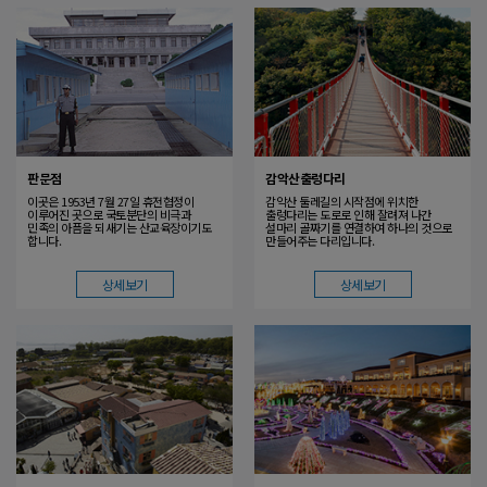
판문점
감악산출렁다리
이곳은 1953년 7월 27일 휴전협정이
감악산 둘레길의 시작점에 위치한
이루어진 곳으로 국토분단의 비극과
출렁다리는 도로로 인해 잘려져 나간
민족의 아픔을 되새기는 산교육장이기도
설마리 골짜기를 연결하여 하나의 것으로
합니다.
만들어주는 다리입니다.
상세보기
상세보기