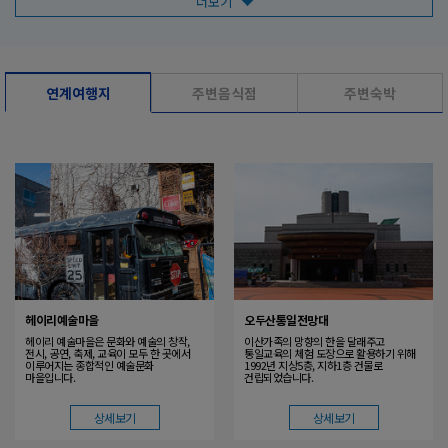
더보기
이곳에는 전쟁의 흔적을 보여주는 시설과 기념물이 많습니다. 임진강지구
전적비, 미국군 참전비와 같은 전적 기념물, 분단 전에 한반도 북쪽 끝
신의주까지 달리던 기차(경의선 장단역 증기기관차), 북쪽에 고향을 둔
연계여행지
주변음식점
주변숙박
실향민들이 매년 설날과 추석에 배례할 수 있도록 조성한 망배단이
대표적입니다. 또 망배단 뒤편에는 정전과 함께 한국전쟁 포로 12,773명이
자유를 찾아 귀환한 ‘자유의 다리’가 있습니다. 이외에도 한반도의 지형을 본
딴 통일연못, 평화의 종, 미국군 참전 기념비 등이 있고 평화누리 공원과
6.25전쟁납북자기념관 등이 함께 자리 잡고 있습니다.
헤이리예술마을
오두산통일전망대
헤이리 예술마을은 문화와 예술의 창작,
이산가족의 망향의 한을 달래주고
전시, 공연, 축제, 교육이 모두 한 곳에서
통일교육의 체험 도장으로 활용하기 위해
이루어지는 종합적인 예술문화
1992년 지상5층, 지하1층 건물로
마을입니다.
건립되었습니다.
상세보기
상세보기