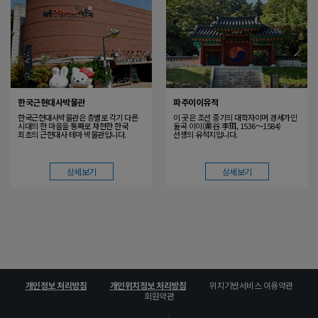
한국근현대사박물관
파주이이유적
한국근현대사박물관은 층별로 각기 다른
이 곳은 조선 중기의 대학자이며 경세가인
시대의 한 마을을 통째로 재현한 한국
율곡 이이(栗谷 李珥, 1536～1584)
최초의 근현대사 테마 박물관입니다.
선생의 유적지입니다.
상세보기
상세보기
위치기반서비스 이용약관
개인정보 처리방침
개인위치정보 처리방침
회원약관