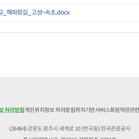
_해파랑길_고성~속초.docx
보 처리방침
개인위치정보 처리방침
위치기반서비스
회원약관
관련
(26464) 강원도 원주시 세계로 10 (반곡동) 한국관광공사