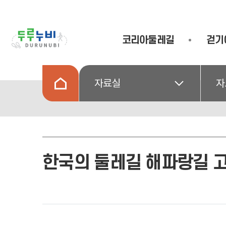
코리아둘레길
걷기
자료실
자
한국의 둘레길 해파랑길 