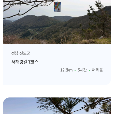
전남 진도군
서해랑길 7코스
12.3km
5시간
어려움