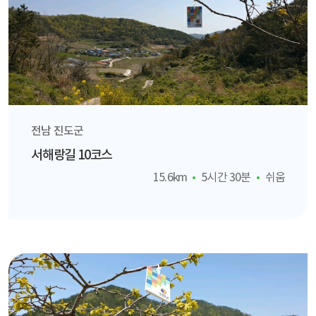
전남 진도군
서해랑길 10코스
15.6km
5시간 30분
쉬움