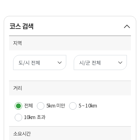
코스 검색
지역
코
스
검
색
거리
전체
5km 미만
5 ~ 10km
10km 초과
소요시간