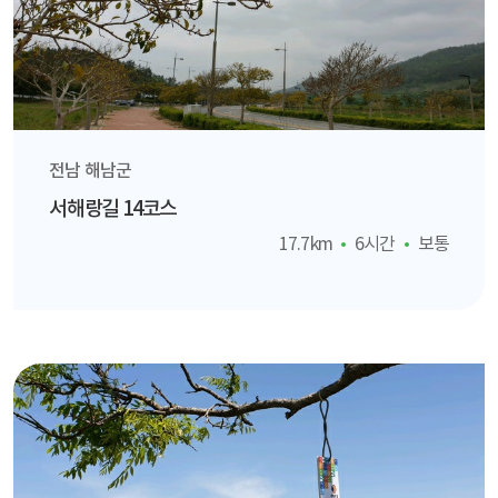
전남 해남군
서해랑길 14코스
17.7km
6시간
보통