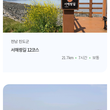
전남 진도군
서해랑길 12코스
21.7km
7시간
보통