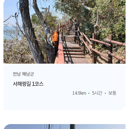
전남 해남군
서해랑길 1코스
14.9km
5시간
보통