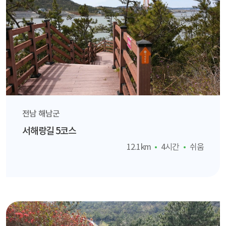
전남 해남군
서해랑길 5코스
12.1km
4시간
쉬움