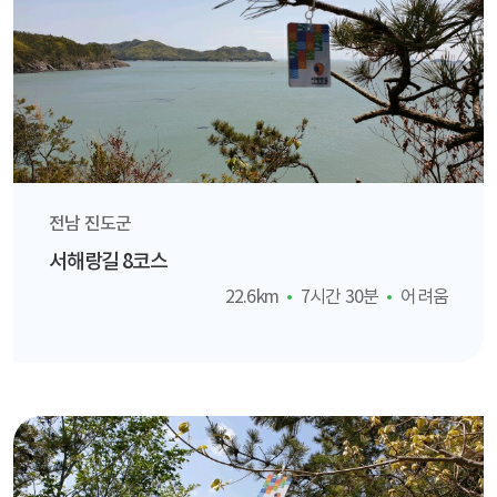
전남 진도군
서해랑길 8코스
22.6km
7시간 30분
어려움