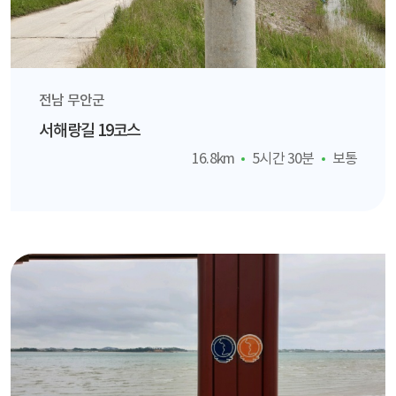
전남 무안군
서해랑길 19코스
16.8km
5시간 30분
보통