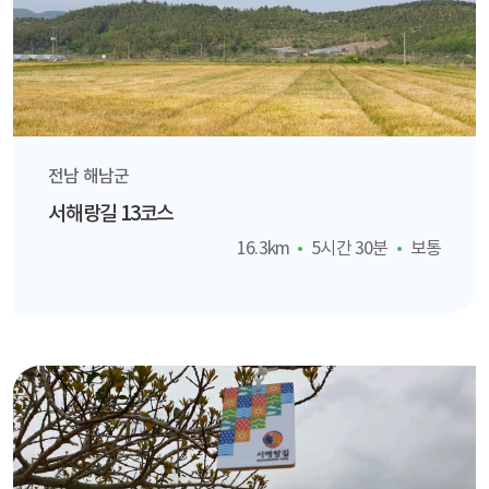
전남 해남군
서해랑길 13코스
16.3km
5시간 30분
보통