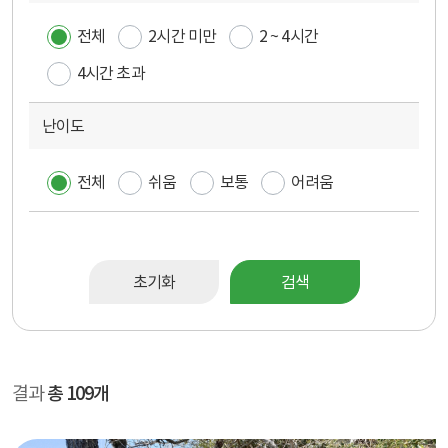
전체
2시간 미만
2 ~ 4시간
4시간 초과
난이도
전체
쉬움
보통
어려움
초기화
검색
결과
총 109개