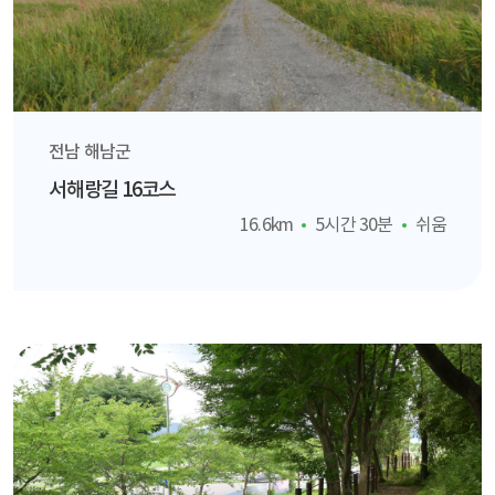
전남 해남군
서해랑길 16코스
16.6km
5시간 30분
쉬움