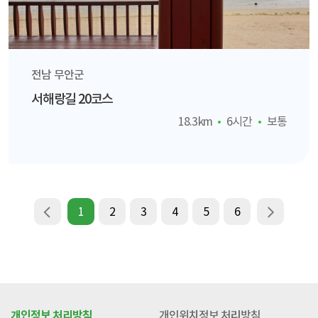
전남 무안군
서해랑길 20코스
18.3km
6시간
보통
1
2
3
4
5
6
개인정보 처리방침
개인위치정보 처리방침