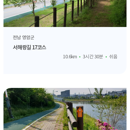
전남 영암군
서해랑길 17코스
10.6km
3시간 30분
쉬움