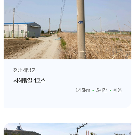
전남 해남군
서해랑길 4코스
14.5km
5시간
쉬움