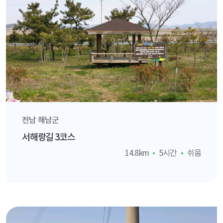
전남 해남군
서해랑길 3코스
14.8km
5시간
쉬움