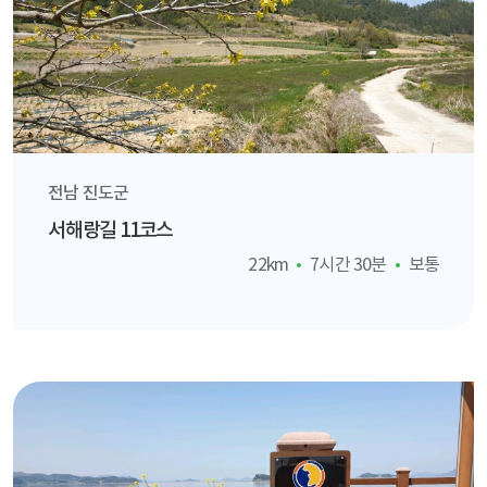
전남 진도군
서해랑길 11코스
22km
7시간 30분
보통