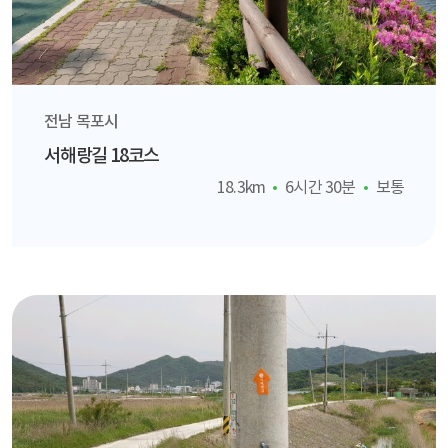
전남 목포시
서해랑길 18코스
18.3km
6시간 30분
보통