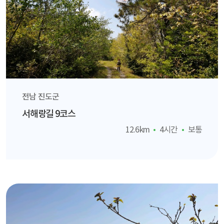
전남 진도군
서해랑길 9코스
12.6km
4시간
보통