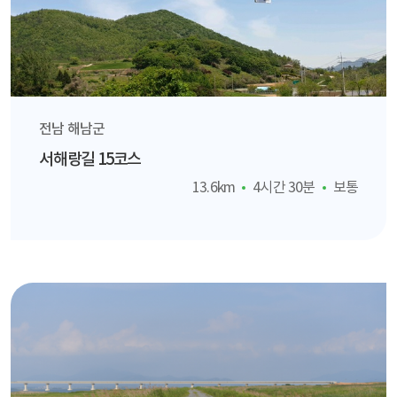
전남 해남군
서해랑길 15코스
13.6km
4시간 30분
보통