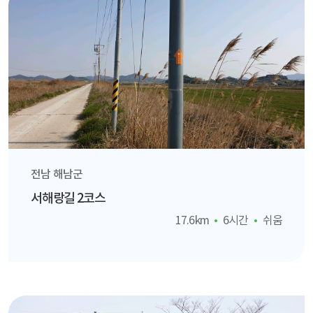
전남 해남군
서해랑길 2코스
17.6km
6시간
쉬움