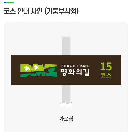
코스 안내 사인 (기둥부착형)
가로형