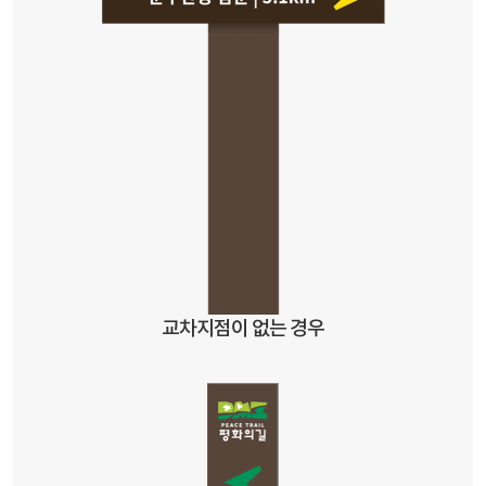
교차지점이 없는 경우