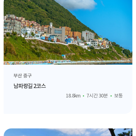
부산 중구
남파랑길 2코스
18.8km
7시간 30분
보통