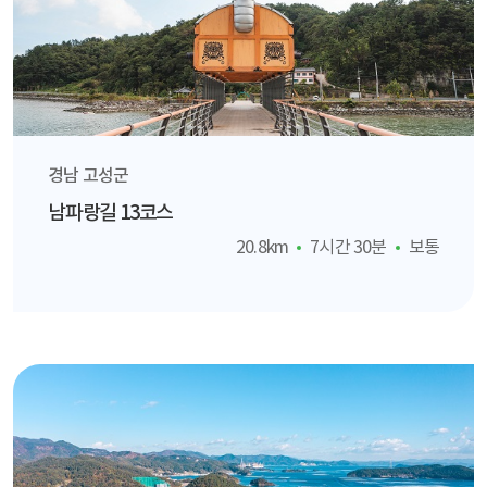
경남 고성군
남파랑길 13코스
20.8km
7시간 30분
보통