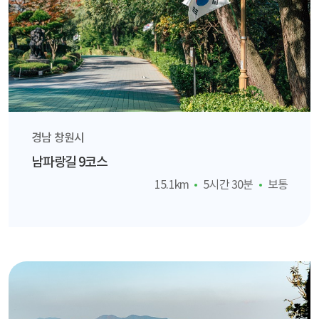
경남 창원시
남파랑길 9코스
15.1km
5시간 30분
보통