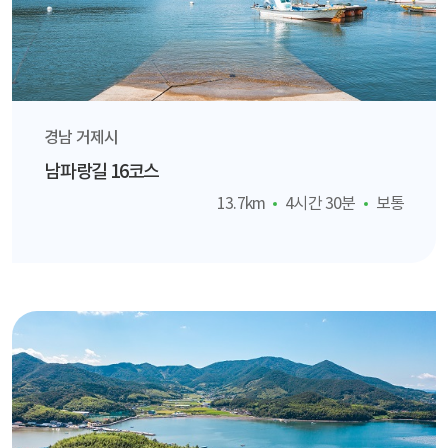
경남 거제시
남파랑길 16코스
13.7km
4시간 30분
보통