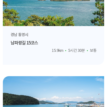
경남 통영시
남파랑길 15코스
15.9km
5시간 30분
보통