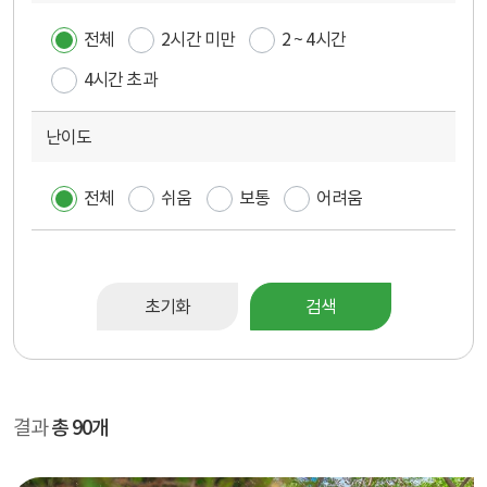
전체
2시간 미만
2 ~ 4시간
4시간 초과
난이도
전체
쉬움
보통
어려움
초기화
검색
결과
총 90개