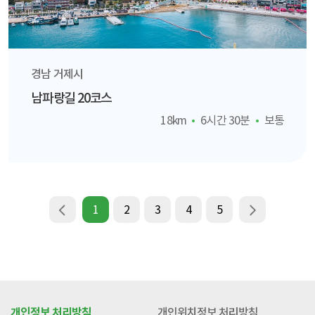
경남 거제시
남파랑길 20코스
18km
6시간 30분
보통
1
2
3
4
5
개인정보 처리방침
개인위치정보 처리방침