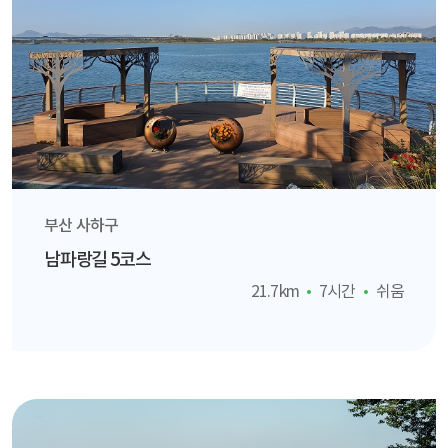
부산 사하구
남파랑길 5코스
21.7km
7시간
쉬움