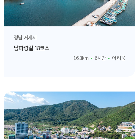
경남 거제시
남파랑길 18코스
16.3km
6시간
어려움