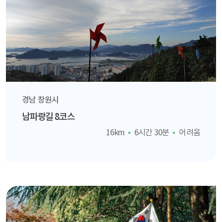
경남 창원시
남파랑길 8코스
16km
6시간 30분
어려움