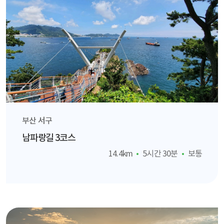
부산 서구
남파랑길 3코스
14.4km
5시간 30분
보통