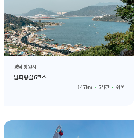
경남 창원시
남파랑길 6코스
14.7km
5시간
쉬움