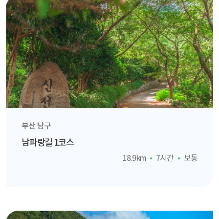
부산 남구
남파랑길 1코스
18.9km
7시간
보통