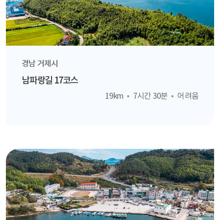
경남 거제시
남파랑길 17코스
19km
7시간 30분
어려움