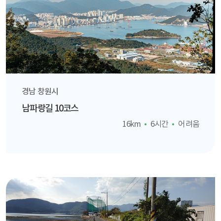
경남 창원시
남파랑길 10코스
16km
6시간
어려움