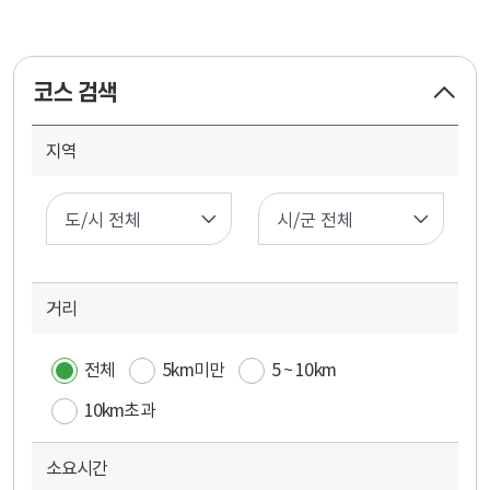
코스 검색
지역
코
스
검
색
거리
전체
5km미만
5 ~ 10km
10km초과
소요시간