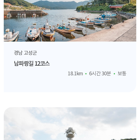
경남 고성군
남파랑길 12코스
18.1km
6시간 30분
보통