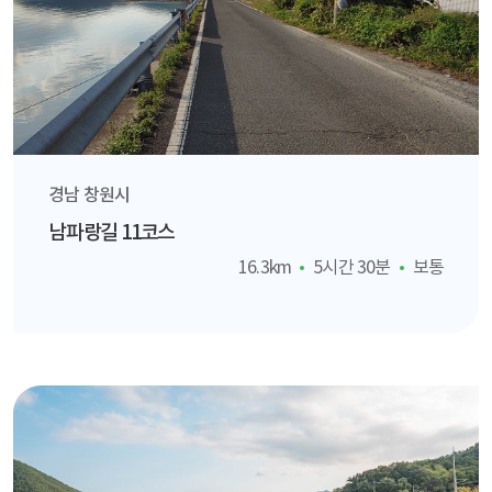
경남 창원시
남파랑길 11코스
16.3km
5시간 30분
보통