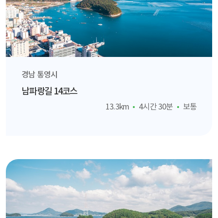
경남 통영시
남파랑길 14코스
13.3km
4시간 30분
보통