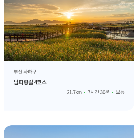
부산 사하구
남파랑길 4코스
21.7km
7시간 30분
보통