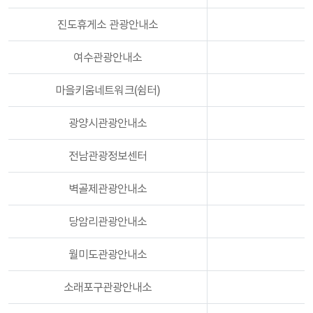
진도휴게소 관광안내소
여수관광안내소
마을키움네트워크(쉼터)
광양시관광안내소
전남관광정보센터
벽골제관광안내소
당암리관광안내소
월미도관광안내소
소래포구관광안내소