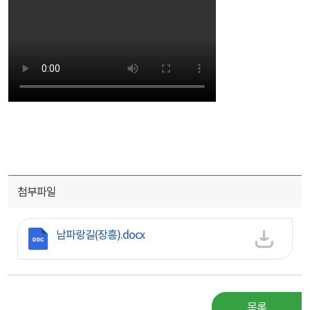
첨부파일
첨부파일
남파랑길(장흥).docx
목록