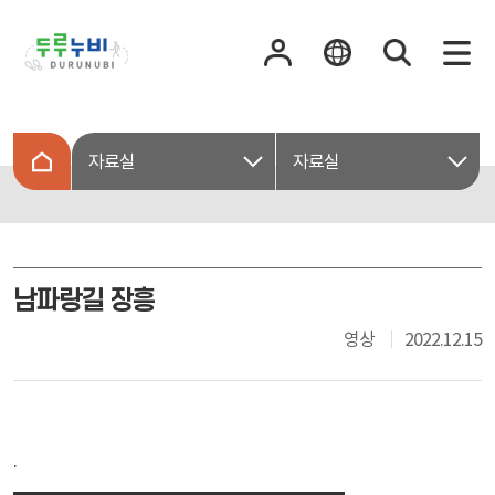
자료실
자료실
남파랑길 장흥
영상
2022.12.15
.